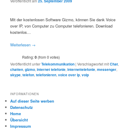
Veröffentlicht am
25. September 2009
Mit der kostenlosen Software Gizmo, können Sie dank Voice
over IP, von Computer zu Computer telefonieren. Download
kostenlos…
Weiterlesen
→
Rating:
0
(from 0 votes)
Veröffentlicht unter
Telekommunikation
|
Verschlagwortet mit
Chat
,
chatten
,
gizmo
,
internet telefonie
,
internettelefonie
,
messenger
,
skype
,
telefon
,
telefonieren
,
voice over ip
,
voip
INFORMATIONEN
Auf dieser Seite werben
Datenschutz
Home
Übersicht
Impressum