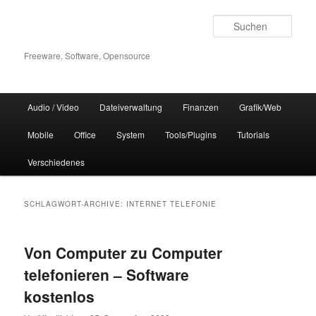
Zum
Zum
Inhalt
sekundären
Such
wechseln
Inhalt
wechseln
Freeware, Software, Opensource
Hauptmenü
Audio / Video
Dateiverwaltung
Finanzen
Grafik/Web
Mobile
Office
System
Tools/Plugins
Tutorials
Verschiedenes
SCHLAGWORT-ARCHIVE:
INTERNET TELEFONIE
Von Computer zu Computer
telefonieren – Software
kostenlos