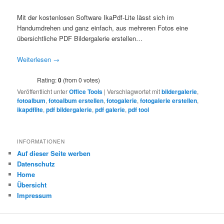
Mit der kostenlosen Software IkaPdf-Lite lässt sich im
Handumdrehen und ganz einfach, aus mehreren Fotos eine
übersichtliche PDF Bildergalerie erstellen…
Weiterlesen
→
Rating:
0
(from 0 votes)
Veröffentlicht unter
Office Tools
|
Verschlagwortet mit
bildergalerie
,
fotoalbum
,
fotoalbum erstellen
,
fotogalerie
,
fotogalerie erstellen
,
ikapdflite
,
pdf bildergalerie
,
pdf galerie
,
pdf tool
INFORMATIONEN
Auf dieser Seite werben
Datenschutz
Home
Übersicht
Impressum