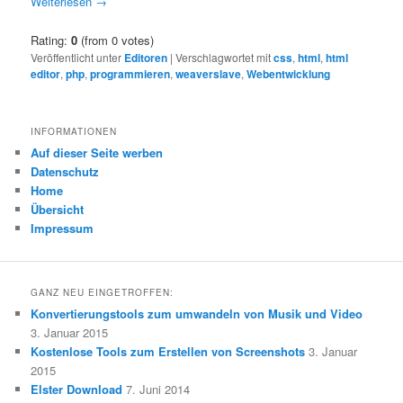
Weiterlesen
→
Rating:
0
(from 0 votes)
Veröffentlicht unter
Editoren
|
Verschlagwortet mit
css
,
html
,
html
editor
,
php
,
programmieren
,
weaverslave
,
Webentwicklung
INFORMATIONEN
Auf dieser Seite werben
Datenschutz
Home
Übersicht
Impressum
GANZ NEU EINGETROFFEN:
Konvertierungstools zum umwandeln von Musik und Video
3. Januar 2015
Kostenlose Tools zum Erstellen von Screenshots
3. Januar
2015
Elster Download
7. Juni 2014