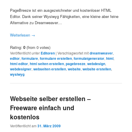
PageBreeze ist ein ausgezeichneter und kostenloser HTML
Editor. Dank seiner Wysiwyg Fähigkeiten, eine kleine aber feine
Alternative zu Dreamweaver…
Weiterlesen
→
Rating:
0
(from 0 votes)
Veröffentlicht unter
Editoren
|
Verschlagwortet mit
dreamweaver
,
editor
,
formulare
,
formulare erstellen
,
formulatgenerator
,
html
,
html editor
,
html seiten erstellen
,
pagebreeze
,
webdesign
,
webdesigner
,
webseiten erstellen
,
website
,
website erstellen
,
wysiwyg
Webseite selber erstellen –
Freeware einfach und
kostenlos
Veröffentlicht am
31. März 2009