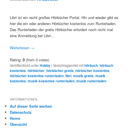
Libri ist ein recht großes Hörbücher Portal. Hin und wieder gibt es
hier die ein oder anderen Hörbücher kostenlos zum Runterladen.
Das Runterladen der gratis Hörbücher erfordert noch nicht mal
eine Anmeldung bei Libri…
Weiterlesen
→
Rating:
0
(from 0 votes)
Veröffentlicht unter
Hobby
|
Verschlagwortet mit
hörbuch
,
hörbuch
kostenlos
,
hörbücher
,
hörbücher gratis
,
hörbücher kostenlos
,
hörbücher kostenlos runterladen
,
libri
,
musik gratis
,
musik
kostenlos
,
musik kostenlos runterladen
,
musik runterladen
INFORMATIONEN
Auf dieser Seite werben
Datenschutz
Home
Übersicht