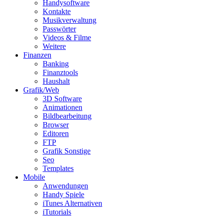
Handysoftware
Kontakte
Musikverwaltung
Passwörter
Videos & Filme
Weitere
Finanzen
Banking
Finanztools
Haushalt
Grafik/Web
3D Software
Animationen
Bildbearbeitung
Browser
Editoren
FTP
Grafik Sonstige
Seo
Templates
Mobile
Anwendungen
Handy Spiele
iTunes Alternativen
iTutorials