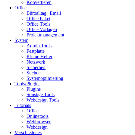
Konvertieren
Office
Büroalltag | Email
Office Paket
Office Tools
Office Vorlagen
Projektmanagement
System
Admin Tools
Festplatte
Kleine Helfer
Netzwerk
Sicherheit
Suchen
Systemoptimierung
Tools/Plugins
Plugins
Sonstige Tools
Webdesign Tools
Tutorials
Office
Onlinetools
Webbrowser
Webdesign
Verschiedenes