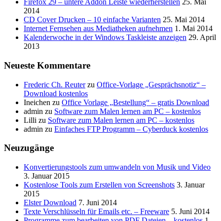
Firefox 29 – untere Addon Leiste wiederherstellen
25. Mai
2014
CD Cover Drucken – 10 einfache Varianten
25. Mai 2014
Internet Fernsehen aus Mediatheken aufnehmen
1. Mai 2014
Kalenderwoche in der Windows Taskleiste anzeigen
29. April
2013
Neueste Kommentare
Frederic Ch. Reuter
zu
Office-Vorlage „Gesprächsnotiz“ –
Download kostenlos
Ineichen
zu
Office Vorlage „Bestellung“ – gratis Download
admin
zu
Software zum Malen lernen am PC – kostenlos
Lilli
zu
Software zum Malen lernen am PC – kostenlos
admin
zu
Einfaches FTP Programm – Cyberduck kostenlos
Neuzugänge
Konvertierungstools zum umwandeln von Musik und Video
3. Januar 2015
Kostenlose Tools zum Erstellen von Screenshots
3. Januar
2015
Elster Download
7. Juni 2014
Texte Verschlüsseln für Emails etc. – Freeware
5. Juni 2014
Programme zum bearbeiten von PDF Dateien – kostenlos
1.