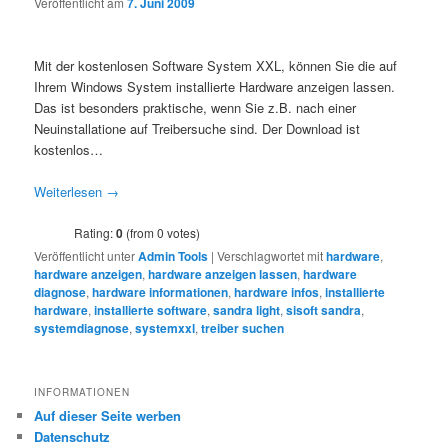
Veröffentlicht am
7. Juni 2009
Mit der kostenlosen Software System XXL, können Sie die auf
Ihrem Windows System installierte Hardware anzeigen lassen.
Das ist besonders praktische, wenn Sie z.B. nach einer
Neuinstallatione auf Treibersuche sind. Der Download ist
kostenlos…
Weiterlesen
→
Rating:
0
(from 0 votes)
Veröffentlicht unter
Admin Tools
|
Verschlagwortet mit
hardware
,
hardware anzeigen
,
hardware anzeigen lassen
,
hardware
diagnose
,
hardware informationen
,
hardware infos
,
installierte
hardware
,
installierte software
,
sandra light
,
sisoft sandra
,
systemdiagnose
,
systemxxl
,
treiber suchen
INFORMATIONEN
Auf dieser Seite werben
Datenschutz