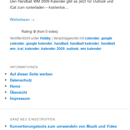
Den Handball WM 2009 Kalender gibt es jetzt für Outlook und
iCal zum runterladen – kostenlos…
Weiterlesen
→
Rating:
0
(from 0 votes)
Veröffentlicht unter
Hobby
|
Verschlagwortet mit
calendar
,
google
calendar
,
google kalender
,
handball
,
handball kalender
,
handball
wm
,
ical
,
kalender
,
kalender 2009
,
outlook
,
wm kalender
INFORMATIONEN
Auf dieser Seite werben
Datenschutz
Home
Übersicht
Impressum
GANZ NEU EINGETROFFEN:
Konvertierungstools zum umwandeln von Musik und Video