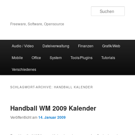
Zum
Zum
Inhalt
sekundären
Such
wechseln
Inhalt
wechseln
Freeware, Software, Opensource
Hauptmenü
Audio / Video
Dateiverwaltung
Finanzen
Grafik/Web
Mobile
Office
System
Tools/Plugins
Tutorials
Verschiedenes
SCHLAGWORT-ARCHIVE:
HANDBALL KALENDER
Handball WM 2009 Kalender
Veröffentlicht am
14. Januar 2009