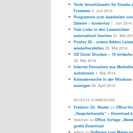
Texte Verschlüsseln für Emails e
Freeware
5. Juni 2014
Programme zum bearbeiten vo
Dateien – kostenlos
1. Juni 2014
Tote Links in den Lesezeichen
automatisch löschen
31. Mai 20
Firefox 29 – untere Addon Leist
wiederherstellen
25. Mai 2014
CD Cover Drucken – 10 einfache
25. Mai 2014
Internet Fernsehen aus Mediath
aufnehmen
1. Mai 2014
Kalenderwoche in der Windows 
anzeigen
29. April 2013
NEUESTE KOMMENTARE
Frederic Ch. Reuter
zu
Office-Vo
„Gesprächsnotiz“ – Download k
Ineichen
zu
Office Vorlage „Best
gratis Download
admin
zu
Software zum Malen l