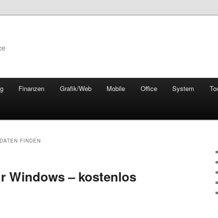
ce
ng
Finanzen
Grafik/Web
Mobile
Office
System
To
DATEN FINDEN
r Windows – kostenlos