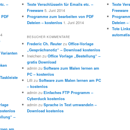
tc. –
Texte Verschlüsseln für Emails etc. –
Texte Vers
Freeware
5. Juni 2014
Freeware
n PDF
Programme zum bearbeiten von PDF
Programm
Dateien – kostenlos
1. Juni 2014
Dateien –
Tote Link
14
automatis
BESUCHER KOMMENTARE
e
Frederic Ch. Reuter
zu
Office-Vorlage
„Gesprächsnotiz“ – Download kostenlos
 Varianten
Ineichen
zu
Office Vorlage „Bestellung“ –
gratis Download
eken
admin
zu
Software zum Malen lernen am
PC – kostenlos
Taskleiste
Lilli
zu
Software zum Malen lernen am PC
– kostenlos
admin
zu
Einfaches FTP Programm –
Cyberduck kostenlos
rlage
admin
zu
Sprache in Text umwandeln –
ostenlos
Download kostenlos
ellung“ –
ernen am