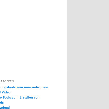
ETROFFEN
erungstools zum umwandeln von
d Video
e Tools zum Erstellen von
ots
wnload