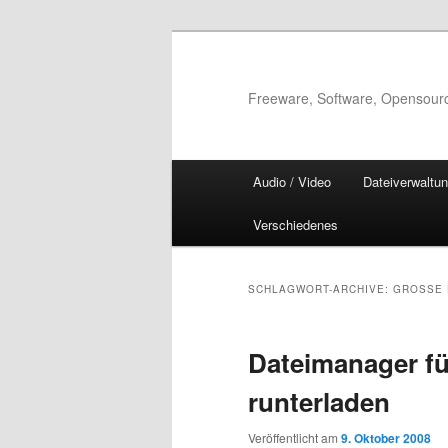
Zum
Zum
Inhalt
sekundären
wechseln
Inhalt
Freeware, Software, Opensour
wechseln
Hauptmenü
Audio / Video
Dateiverwaltu
Verschiedenes
SCHLAGWORT-ARCHIVE:
GROSSE 
Dateimanager fü
runterladen
Veröffentlicht am
9. Oktober 2008