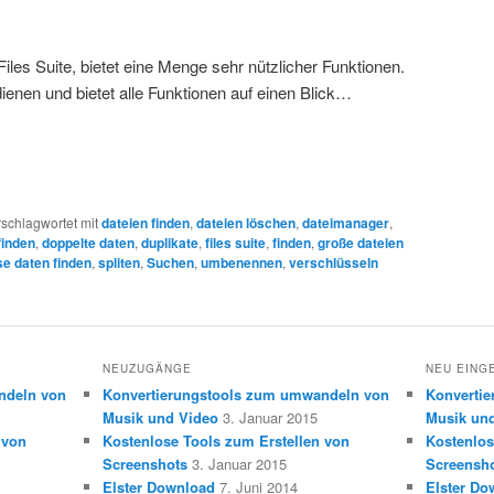
les Suite, bietet eine Menge sehr nützlicher Funktionen.
dienen und bietet alle Funktionen auf einen Blick…
schlagwortet mit
dateien finden
,
dateien löschen
,
dateimanager
,
finden
,
doppelte daten
,
duplikate
,
files suite
,
finden
,
große dateien
e daten finden
,
spliten
,
Suchen
,
umbenennen
,
verschlüsseln
NEUZUGÄNGE
NEU EING
ndeln von
Konvertierungstools zum umwandeln von
Konverti
Musik und Video
3. Januar 2015
Musik un
 von
Kostenlose Tools zum Erstellen von
Kostenlos
Screenshots
3. Januar 2015
Screensh
Elster Download
7. Juni 2014
Elster Do