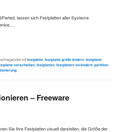
GParted, lassen sich Festplatten aller Systeme
tenlos…
schlagwortet mit
festplatte
,
festplatte größe ändern
,
festplatte
estplatte verschieben
,
festplatten
,
festplatten verändern
,
partition
,
itionierung
tionieren – Freeware
en Sie Ihre Festplatten visuell darstellen, die Größe der