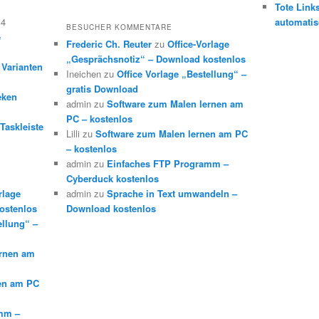
Tote Link
14
automatis
BESUCHER KOMMENTARE
e
Frederic Ch. Reuter
zu
Office-Vorlage
„Gesprächsnotiz“ – Download kostenlos
 Varianten
Ineichen
zu
Office Vorlage „Bestellung“ –
gratis Download
eken
admin
zu
Software zum Malen lernen am
PC – kostenlos
Taskleiste
Lilli
zu
Software zum Malen lernen am PC
– kostenlos
admin
zu
Einfaches FTP Programm –
Cyberduck kostenlos
rlage
admin
zu
Sprache in Text umwandeln –
ostenlos
Download kostenlos
ellung“ –
ernen am
en am PC
mm –