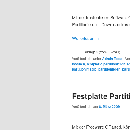
Mit der kostenlosen Software 
Partitionieren – Download kos
Weiterlesen
→
Rating:
0
(from 0 votes)
Veröffentlicht unter
Admin Tools
|
Ver
löschen
,
festplatte partitionieren
,
f
partition magic
,
partitionieren
,
part
Festplatte Parti
Veröffentlicht am
8. März 2009
Mit der Freeware GParted, könn