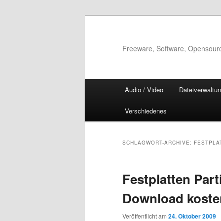
Zum
Zum
Inhalt
sekundären
wechseln
Inhalt
Freeware, Software, Opensour
wechseln
Hauptmenü
Audio / Video
Dateiverwaltu
Verschiedenes
SCHLAGWORT-ARCHIVE:
FESTPLA
Festplatten Part
Download koste
Veröffentlicht am
24. Oktober 2009