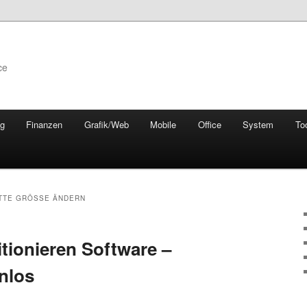
ce
ng
Finanzen
Grafik/Web
Mobile
Office
System
To
TTE GRÖSSE ÄNDERN
itionieren Software –
nlos