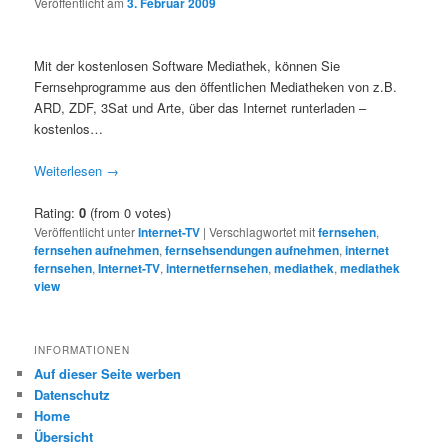
Veröffentlicht am
3. Februar 2009
Mit der kostenlosen Software Mediathek, können Sie
Fernsehprogramme aus den öffentlichen Mediatheken von z.B.
ARD, ZDF, 3Sat und Arte, über das Internet runterladen –
kostenlos…
Weiterlesen
→
Rating:
0
(from 0 votes)
Veröffentlicht unter
Internet-TV
|
Verschlagwortet mit
fernsehen
,
fernsehen aufnehmen
,
fernsehsendungen aufnehmen
,
internet
fernsehen
,
Internet-TV
,
internetfernsehen
,
mediathek
,
mediathek
view
INFORMATIONEN
Auf dieser Seite werben
Datenschutz
Home
Übersicht