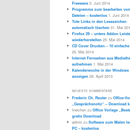
Freeware
5. Juni 2014
Programme zum bearbeiten vo
Dateien – kostenlos
1. Juni 2014
Tote Links in den Lesezeichen
automatisch löschen
31. Mai 20
Firefox 29 – untere Addon Leist
wiederherstellen
25. Mai 2014
CD Cover Drucken – 10 einfache
25. Mai 2014
Internet Fernsehen aus Mediath
aufnehmen
1. Mai 2014
Kalenderwoche in der Windows 
anzeigen
29. April 2013
NEUESTE KOMMENTARE
Frederic Ch. Reuter
zu
Office-Vo
„Gesprächsnotiz“ – Download k
Ineichen
zu
Office Vorlage „Best
gratis Download
admin
zu
Software zum Malen l
PC – kostenlos