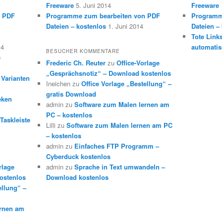
Freeware
5. Juni 2014
Freeware
n PDF
Programme zum bearbeiten von PDF
Programm
Dateien – kostenlos
1. Juni 2014
Dateien –
Tote Link
14
automatis
BESUCHER KOMMENTARE
e
Frederic Ch. Reuter
zu
Office-Vorlage
„Gesprächsnotiz“ – Download kostenlos
 Varianten
Ineichen
zu
Office Vorlage „Bestellung“ –
gratis Download
eken
admin
zu
Software zum Malen lernen am
PC – kostenlos
Taskleiste
Lilli
zu
Software zum Malen lernen am PC
– kostenlos
admin
zu
Einfaches FTP Programm –
Cyberduck kostenlos
rlage
admin
zu
Sprache in Text umwandeln –
ostenlos
Download kostenlos
ellung“ –
ernen am