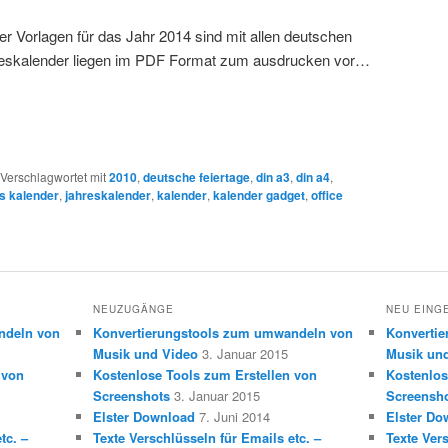
r Vorlagen für das Jahr 2014 sind mit allen deutschen
reskalender liegen im PDF Format zum ausdrucken vor…
Verschlagwortet mit
2010
,
deutsche feiertage
,
din a3
,
din a4
,
s kalender
,
jahreskalender
,
kalender
,
kalender gadget
,
office
NEUZUGÄNGE
NEU EING
ndeln von
Konvertierungstools zum umwandeln von
Konverti
Musik und Video
3. Januar 2015
Musik un
 von
Kostenlose Tools zum Erstellen von
Kostenlos
Screenshots
3. Januar 2015
Screensh
Elster Download
7. Juni 2014
Elster Do
tc. –
Texte Verschlüsseln für Emails etc. –
Texte Vers