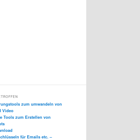
ETROFFEN
erungstools zum umwandeln von
d Video
e Tools zum Erstellen von
ots
wnload
chlüsseln für Emails etc. –