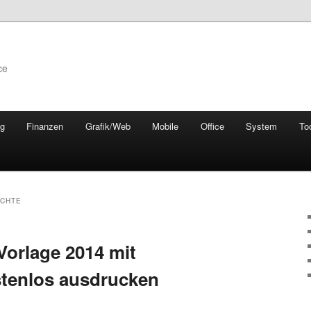
ce
ng
Finanzen
Grafik/Web
Mobile
Office
System
To
ICHTE
Vorlage 2014 mit
stenlos ausdrucken