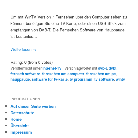
Um mit WinTV Version 7 Fernsehen über den Computer sehen zu
können, benötigen Sie eine TV-Karte, oder einen USB-Stick zum
empfangen von DVB-T. Die Fernsehen Software von Hauppauge
ist kostenlos…
Weiterlesen
→
Rating:
0
(from 0 votes)
Veröffentlicht unter
Internet-TV
|
Verschlagwortet mit
dvb-t
,
dvbt
,
fernseh software
,
fernsehen am computer
,
fernsehen am pc
,
hauppauge
,
software für tv-karte
,
tv programm
,
tv software
,
wintv
INFORMATIONEN
Auf dieser Seite werben
Datenschutz
Home
Übersicht
Impressum