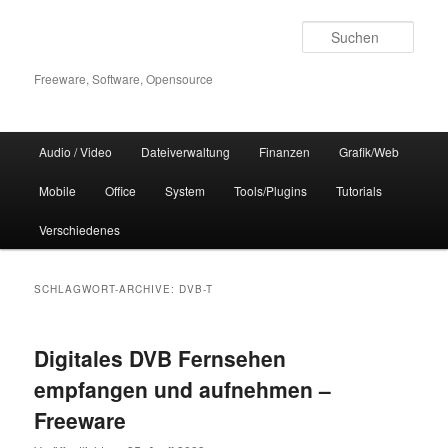
Zum
Zum
Inhalt
sekundären
Such
wechseln
Inhalt
wechseln
Freeware, Software, Opensource
Hauptmenü
Audio / Video
Dateiverwaltung
Finanzen
Grafik/Web
Mobile
Office
System
Tools/Plugins
Tutorials
Verschiedenes
SCHLAGWORT-ARCHIVE:
DVB-T
Digitales DVB Fernsehen
empfangen und aufnehmen –
Freeware