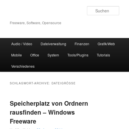
Zum
Zum
Inhalt
sekundären
Such
wechseln
Inhalt
wechseln
Freeware, Software, Opensource
Hauptmenü
Audio / Video
Dateiverwaltung
Finanzen
Grafik/Web
Mobile
Office
System
Tools/Plugins
Tutorials
Verschiedenes
SCHLAGWORT-ARCHIVE:
DATEIGRÖSSE
Speicherplatz von Ordnern
rausfinden – Windows
Freeware