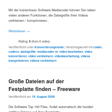
Mit der kostenlosen Software Mediacoder können Sie neben
vielen anderen Funktionen, die Dateigröße Ihrer Videos
verkleinern / komprimieren..
Weiterlesen
→
Rating:
0
(from 0 votes)
Veröffentlicht unter
Konvertierungstools
|
Verschlagwortet mit
codec
,
codecs
,
dateigröße
,
mediacoder nt
,
video bearbeiten
,
video
konvertieren
,
video verkleinern
,
videobearbeitung
,
videos
komprimieren
,
videos verkleinern
Große Dateien auf der
Festplatte finden – Freeware
Veröffentlicht am
19. August 2008
Die Software Top 100 Files, findet automatisch die hundert
größten Dateien auf Ihrer Festplatte…