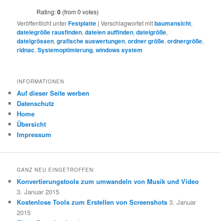
Rating:
0
(from 0 votes)
Veröffentlicht unter
Festplatte
|
Verschlagwortet mit
baumansicht
,
dateiegröße rausfinden
,
dateien auffinden
,
dateigröße
,
dateigrössen
,
grafische auswertungen
,
ordner größe
,
ordnergröße
,
ridnac
,
Systemoptimierung
,
windows system
INFORMATIONEN
Auf dieser Seite werben
Datenschutz
Home
Übersicht
Impressum
GANZ NEU EINGETROFFEN:
Konvertierungstools zum umwandeln von Musik und Video
3. Januar 2015
Kostenlose Tools zum Erstellen von Screenshots
3. Januar
2015