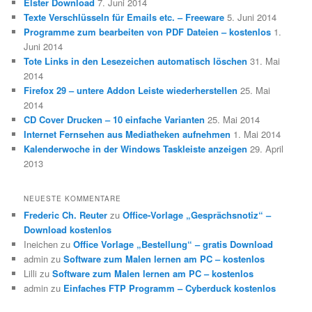
Elster Download
7. Juni 2014
Texte Verschlüsseln für Emails etc. – Freeware
5. Juni 2014
Programme zum bearbeiten von PDF Dateien – kostenlos
1.
Juni 2014
Tote Links in den Lesezeichen automatisch löschen
31. Mai
2014
Firefox 29 – untere Addon Leiste wiederherstellen
25. Mai
2014
CD Cover Drucken – 10 einfache Varianten
25. Mai 2014
Internet Fernsehen aus Mediatheken aufnehmen
1. Mai 2014
Kalenderwoche in der Windows Taskleiste anzeigen
29. April
2013
NEUESTE KOMMENTARE
Frederic Ch. Reuter
zu
Office-Vorlage „Gesprächsnotiz“ –
Download kostenlos
Ineichen
zu
Office Vorlage „Bestellung“ – gratis Download
admin
zu
Software zum Malen lernen am PC – kostenlos
Lilli
zu
Software zum Malen lernen am PC – kostenlos
admin
zu
Einfaches FTP Programm – Cyberduck kostenlos