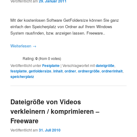
Veröffentlicht am
29. Januar 2011
Mit der kostenlosen Software GetFoldersize können Sie ganz
einfach den Speicherplatz von Ordner auf Ihrem Windows
System rausfinden, bzw. anzeigen lassen. Freeware..
Weiterlesen
→
Rating:
0
(from 0 votes)
Veröffentlicht unter
Festplatte
|
Verschlagwortet mit
dateigröße
,
festplatte
,
getfoldersize
,
inhalt
,
ordner
,
ordnergröße
,
ordnerinhalt
,
speicherplatz
Dateigröße von Videos
verkleinern / komprimieren –
Freeware
Veröffentlicht am
31. Juli 2010