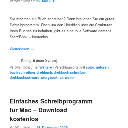
Veröffentlicht am
25. Mai 2010
Sie möchten ein Buch schreiben? Dann brauchen Sie ein gutes
Schreibprogramm. Doch um den Überblich über die Strukturen
Ihres Buches zu behalten, gibt es eine tolle Software namens
StorYBook – kostenlos..
Weiterlesen
→
Rating:
0
(from 0 votes)
Veröffentlicht unter
Weitere
|
Verschlagwortet mit
autor
,
autoren
,
buch schreiben
,
drehbuch
,
drehbuch schreiben
,
drehbuchsoftware
,
storybook
,
verwalten
Einfaches Schreibprogramm
für Mac – Download
kostenlos
Veröffentlicht am
18. Dezember 2009