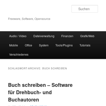
Zum
Zum
Inhalt
sekundären
Such
wechseln
Inhalt
wechseln
Freeware, Software, Opensource
Hauptmenü
Audio / Video
Dateiverwaltung
Finanzen
Grafik/Web
Mobile
Office
System
Tools/Plugins
Tutorials
Verschiedenes
SCHLAGWORT-ARCHIVE:
BUCH SCHREIBEN
Buch schreiben – Software
für Drehbuch- und
Buchautoren