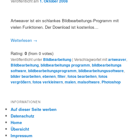
Veröffentlicht am
1. Oktober 2008
Artweaver ist ein schlankes Bildbearbeitungs-Programm mit
vielen Funktionen. Der Download ist kostenlos…
Weiterlesen
→
Rating:
0
(from 0 votes)
Veröffentlicht unter
Bildbearbeitung
|
Verschlagwortet mit
artweaver
,
Bildbearbeitung
,
bildbearbeitungs programm
,
bildbearbeitungs
software
,
bildbearbeitungsprogramm
,
bildbearbeitungssoftware
,
bilder bearbeiten
,
ebenen
,
filter
,
fotos bearbeiten
,
fotos
vergrößern
,
fotos verkleinern
,
malen
,
malsoftware
,
Photoshop
INFORMATIONEN
Auf dieser Seite werben
Datenschutz
Home
Übersicht
Impressum