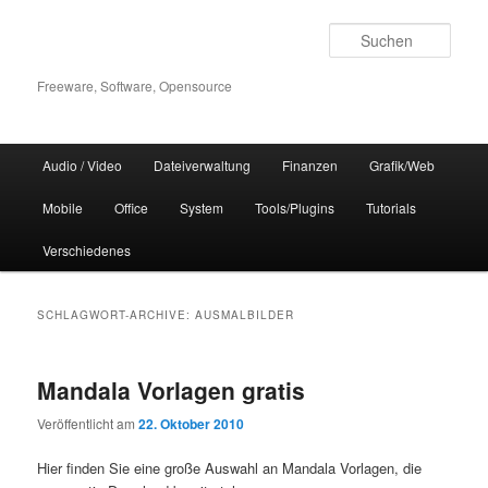
Zum
Zum
Inhalt
sekundären
Such
wechseln
Inhalt
wechseln
Freeware, Software, Opensource
Hauptmenü
Audio / Video
Dateiverwaltung
Finanzen
Grafik/Web
Mobile
Office
System
Tools/Plugins
Tutorials
Verschiedenes
SCHLAGWORT-ARCHIVE:
AUSMALBILDER
Mandala Vorlagen gratis
Veröffentlicht am
22. Oktober 2010
Hier finden Sie eine große Auswahl an Mandala Vorlagen, die