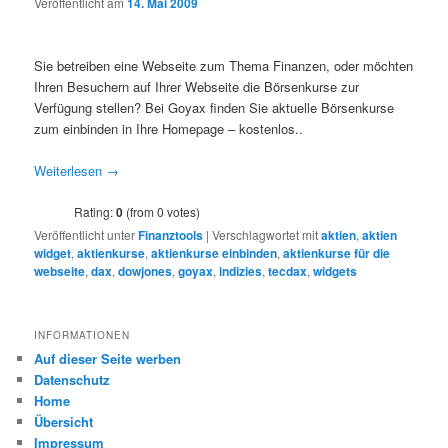
Veröffentlicht am
14. Mai 2009
Sie betreiben eine Webseite zum Thema Finanzen, oder möchten
Ihren Besuchern auf Ihrer Webseite die Börsenkurse zur
Verfügung stellen? Bei Goyax finden Sie aktuelle Börsenkurse
zum einbinden in Ihre Homepage – kostenlos..
Weiterlesen
→
Rating:
0
(from 0 votes)
Veröffentlicht unter
Finanztools
|
Verschlagwortet mit
aktien
,
aktien
widget
,
aktienkurse
,
aktienkurse einbinden
,
aktienkurse für die
webseite
,
dax
,
dowjones
,
goyax
,
indizies
,
tecdax
,
widgets
INFORMATIONEN
Auf dieser Seite werben
Datenschutz
Home
Übersicht
Impressum