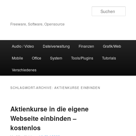
Zum
Zum
Inhalt
sekundären
Such
wechseln
Inhalt
wechseln
Freeware, Software, Opensource
Hauptmenü
Audio / Video
Dateiverwaltung
Finanzen
Grafik/Web
Mobile
Office
System
Tools/Plugins
Tutorials
Verschiedenes
SCHLAGWORT-ARCHIVE:
AKTIENKURSE EINBINDEN
Aktienkurse in die eigene
Webseite einbinden –
kostenlos