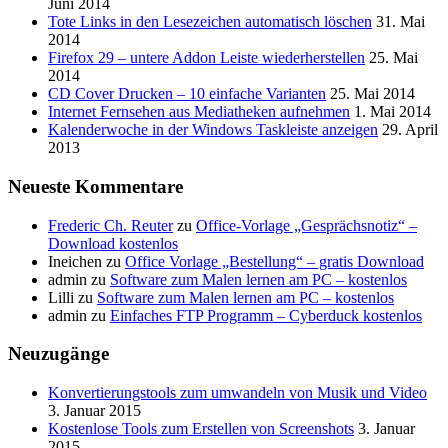
Juni 2014
Tote Links in den Lesezeichen automatisch löschen
31. Mai
2014
Firefox 29 – untere Addon Leiste wiederherstellen
25. Mai
2014
CD Cover Drucken – 10 einfache Varianten
25. Mai 2014
Internet Fernsehen aus Mediatheken aufnehmen
1. Mai 2014
Kalenderwoche in der Windows Taskleiste anzeigen
29. April
2013
Neueste Kommentare
Frederic Ch. Reuter
zu
Office-Vorlage „Gesprächsnotiz“ –
Download kostenlos
Ineichen
zu
Office Vorlage „Bestellung“ – gratis Download
admin
zu
Software zum Malen lernen am PC – kostenlos
Lilli
zu
Software zum Malen lernen am PC – kostenlos
admin
zu
Einfaches FTP Programm – Cyberduck kostenlos
Neuzugänge
Konvertierungstools zum umwandeln von Musik und Video
3. Januar 2015
Kostenlose Tools zum Erstellen von Screenshots
3. Januar
2015