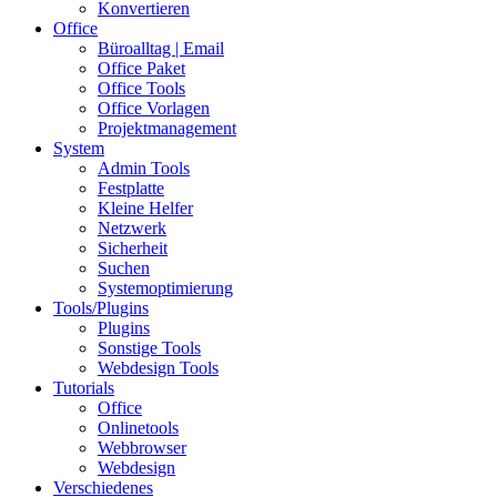
Konvertieren
Office
Büroalltag | Email
Office Paket
Office Tools
Office Vorlagen
Projektmanagement
System
Admin Tools
Festplatte
Kleine Helfer
Netzwerk
Sicherheit
Suchen
Systemoptimierung
Tools/Plugins
Plugins
Sonstige Tools
Webdesign Tools
Tutorials
Office
Onlinetools
Webbrowser
Webdesign
Verschiedenes