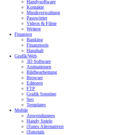
Handysoftware
Kontakte
Musikverwaltung
Passwörter
Videos & Filme
Weitere
Finanzen
Banking
Finanztools
Haushalt
Grafik/Web
3D Software
Animationen
Bildbearbeitung
Browser
Editoren
FTP
Grafik Sonstige
Seo
Templates
Mobile
Anwendungen
Handy Spiele
iTunes Alternativen
iTutorials