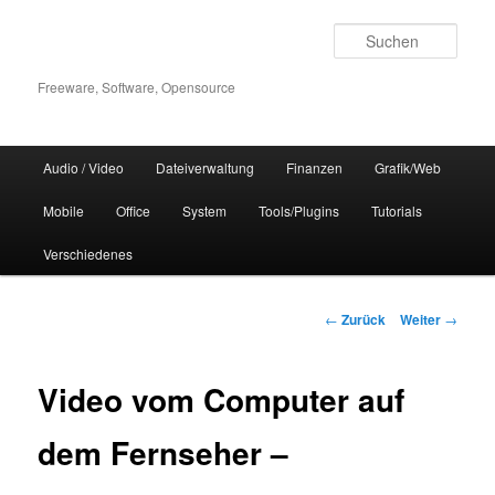
Zum
Inhalt
Such
wechseln
Freeware, Software, Opensource
Hauptmenü
Audio / Video
Dateiverwaltung
Finanzen
Grafik/Web
Mobile
Office
System
Tools/Plugins
Tutorials
Verschiedenes
Beitrags-
←
Zurück
Weiter
→
Navigation
Video vom Computer auf
dem Fernseher –