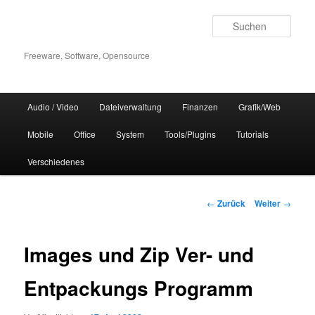
Zum
Inhalt
Such
wechseln
Freeware, Software, Opensource
Hauptmenü
Audio / Video
Dateiverwaltung
Finanzen
Grafik/Web
Mobile
Office
System
Tools/Plugins
Tutorials
Verschiedenes
Beitrags-
←
Zurück
Weiter
→
Navigation
Images und Zip Ver- und
Entpackungs Programm