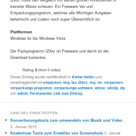
keinster Weise scheuen. Ein Freeware Ver und
Entpackungsprogramm, welches alle Wichtigen Aufgaben
beherrscht und zudem noch super Übersichtlich ist.
Plattformen
Windows 9x bis Windows Vista
Der Packprogramm IZArc ist Freeware und damit ist der
Download kostenlos.
Rating:
0
(from 0 votes)
Dieser Eintrag wurde veröffentlicht in
Kleine Helfer
und
verschlagwortet mit
entpacken
,
img
,
iso
,
IZArc
,
nrg
,
rar
,
verpacken
,
verpackungs programm
,
verpackungs software
,
winrar
,
winzip
,
zip
von
admin
.
Permanenter Link zum Eintrag
.
GANZ NEU EINGETROFFEN:
Konvertierungstools zum umwandeln von Musik und Video
3. Januar 2015
Kostenlose Tools zum Erstellen von Screenshots
3. Januar