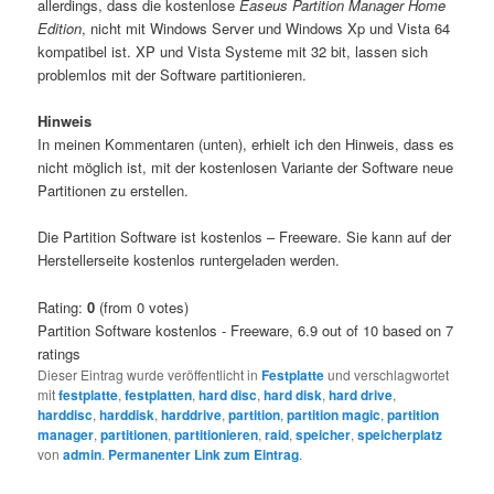
allerdings, dass die kostenlose
Easeus Partition Manager Home
Edition
, nicht mit Windows Server und Windows Xp und Vista 64
kompatibel ist. XP und Vista Systeme mit 32 bit, lassen sich
problemlos mit der Software partitionieren.
Hinweis
In meinen Kommentaren (unten), erhielt ich den Hinweis, dass es
nicht möglich ist, mit der kostenlosen Variante der Software neue
Partitionen zu erstellen.
Die Partition Software ist kostenlos – Freeware. Sie kann auf der
Herstellerseite kostenlos runtergeladen werden.
Rating:
0
(from 0 votes)
Partition Software kostenlos - Freeware
,
6.9
out of
10
based on
7
ratings
Dieser Eintrag wurde veröffentlicht in
Festplatte
und verschlagwortet
mit
festplatte
,
festplatten
,
hard disc
,
hard disk
,
hard drive
,
harddisc
,
harddisk
,
harddrive
,
partition
,
partition magic
,
partition
manager
,
partitionen
,
partitionieren
,
raid
,
speicher
,
speicherplatz
von
admin
.
Permanenter Link zum Eintrag
.