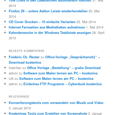
Tote Links in den Lesezeichen automatisch löschen
31. Mai
2014
Firefox 29 – untere Addon Leiste wiederherstellen
25. Mai
2014
CD Cover Drucken – 10 einfache Varianten
25. Mai 2014
Internet Fernsehen aus Mediatheken aufnehmen
1. Mai 2014
Kalenderwoche in der Windows Taskleiste anzeigen
29. April
2013
NEUESTE KOMMENTARE
Frederic Ch. Reuter
zu
Office-Vorlage „Gesprächsnotiz“ –
Download kostenlos
Ineichen
zu
Office Vorlage „Bestellung“ – gratis Download
admin
zu
Software zum Malen lernen am PC – kostenlos
Lilli
zu
Software zum Malen lernen am PC – kostenlos
admin
zu
Einfaches FTP Programm – Cyberduck kostenlos
NEUZUGÄNGE
Konvertierungstools zum umwandeln von Musik und Video
3. Januar 2015
Kostenlose Tools zum Erstellen von Screenshots
3. Januar