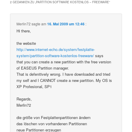
2 GEDANKEN ZU „
PARTITION SOFTWARE KOSTENLOS – FREEWARE
“
Merlin72
sagte am
16. Mai 2009 um 12:46
:
Hi there,
the website
http://www.internet-echo.de/system/festplatte-
system/partition-software-kostenlos-freeware/
says
that you can create a new partition with the free version
of EASEUS Partition manager.
That is defenitively wrong. I have downloaded and tried
my self and I CANNOT create a new partition. My OS is
XP Profesional, SP1
Regards,
Merlin72
die größe von Festplattenpartitionen ändern
das löschen von vorhandenen Partitionen
neue Partitionen erzeugen