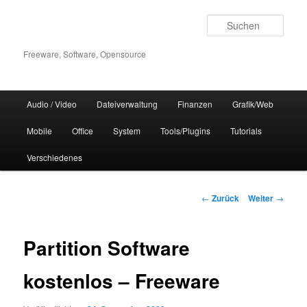
Zum
Inhalt
Such
wechseln
Freeware, Software, Opensource
Hauptmenü
Audio / Video
Dateiverwaltung
Finanzen
Grafik/Web
Mobile
Office
System
Tools/Plugins
Tutorials
Verschiedenes
Beitrags-
←
Zurück
Weiter
→
Navigation
Partition Software
kostenlos – Freeware