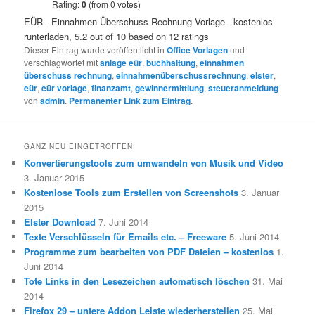
Rating:
0
(from 0 votes)
EÜR - Einnahmen Überschuss Rechnung Vorlage - kostenlos
runterladen
,
5.2
out of
10
based on
12
ratings
Dieser Eintrag wurde veröffentlicht in
Office Vorlagen
und
verschlagwortet mit
anlage eür
,
buchhaltung
,
einnahmen
überschuss rechnung
,
einnahmenüberschussrechnung
,
elster
,
eür
,
eür vorlage
,
finanzamt
,
gewinnermittlung
,
steueranmeldung
von
admin
.
Permanenter Link zum Eintrag
.
GANZ NEU EINGETROFFEN:
Konvertierungstools zum umwandeln von Musik und Video
3. Januar 2015
Kostenlose Tools zum Erstellen von Screenshots
3. Januar
2015
Elster Download
7. Juni 2014
Texte Verschlüsseln für Emails etc. – Freeware
5. Juni 2014
Programme zum bearbeiten von PDF Dateien – kostenlos
1.
Juni 2014
Tote Links in den Lesezeichen automatisch löschen
31. Mai
2014
Firefox 29 – untere Addon Leiste wiederherstellen
25. Mai