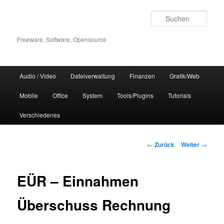
Zum
Inhalt
Such
wechseln
Freeware, Software, Opensource
Hauptmenü
Audio / Video
Dateiverwaltung
Finanzen
Grafik/Web
Mobile
Office
System
Tools/Plugins
Tutorials
Verschiedenes
Beitrags-
←
Zurück
Weiter
→
Navigation
EÜR – Einnahmen
Überschuss Rechnung