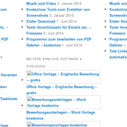
Musik und Video
3. Januar 2015
Musik un
 von
Kostenlose Tools zum Erstellen von
Kostenlos
Screenshots
3. Januar 2015
Screensh
Elster Download
7. Juni 2014
Elster Do
tc. –
Texte Verschlüsseln für Emails etc. –
Texte Vers
Freeware
5. Juni 2014
Freeware
n PDF
Programme zum bearbeiten von PDF
Programm
Dateien – kostenlos
1. Juni 2014
Dateien –
Tote Link
14
automatis
WEITERE ÄHNLICHE SOFTWARE &
e
VORLAGEN
 Varianten
eken
Office Vorlage – Englische Bewerbung –
gratis
Taskleiste
Bewerbungsunterlagen – Word Vorlage
kostenlos
rlage