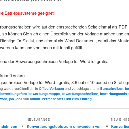
alle Betriebssysteme geeignet!
bungsschreiben wird auf den entsprechenden Seite einmal als PDF
, so können Sie sich einen Überblick von der Vorlage machen und en
Richtige für Sie ist, und einmal als Word-Dokument, damit das Muste
 werden kann und von Ihnen mit Inhalt gefüllt.
oad der Bewerbungsschreiben Vorlage für Word ist gratis.
from 0 votes)
sschreiben Vorlage für Word - gratis
,
3.6
out of
10
based on
8
rating
ag wurde veröffentlicht in
Office Vorlagen
und verschlagwortet mit
anschreiben
,
be
,
bewerbungsfoto
,
bewerbungsmappe
,
bewerbungsschreiben
,
bewerbungsschre
 word
,
job
,
jobs
von
admin
.
Permanenter Link zum Eintrag
.
NEUZUGÄNGE
NEU EING
ndeln von
Konvertierungstools zum umwandeln von
Konverti