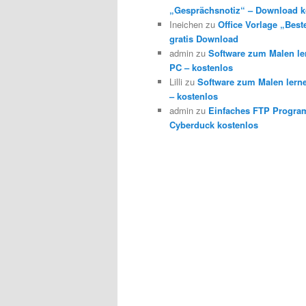
„Gesprächsnotiz“ – Download k
Ineichen
zu
Office Vorlage „Best
gratis Download
admin
zu
Software zum Malen l
PC – kostenlos
Lilli
zu
Software zum Malen lern
– kostenlos
admin
zu
Einfaches FTP Progra
Cyberduck kostenlos