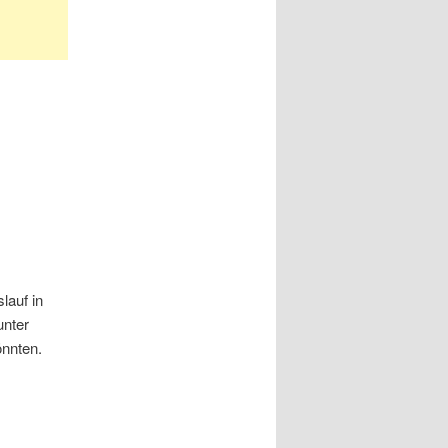
lauf in
unter
önnten.