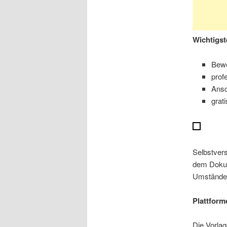
Wichtigst
Bewe
prof
Ansc
grat
Selbstvers
dem Dokume
Umständen 
Plattform
Die Vorla