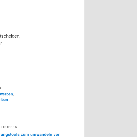
tscheiden,
r
s
werben
,
iben
ETROFFEN
erungstools zum umwandeln von