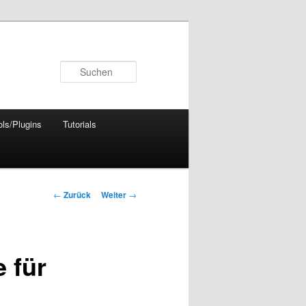
Suchen
ols/Plugins
Tutorials
Beitrags-
←
Zurück
Weiter
→
Navigation
 für