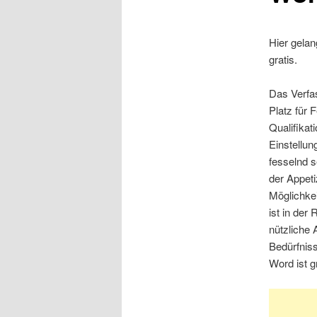
Hier gela
gratis.
Das Verfas
Platz für 
Qualifikat
Einstellun
fesselnd 
der Appeti
Möglichkei
ist in der
nützliche 
Bedürfnis
Word ist gr