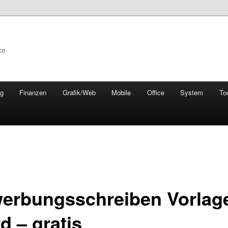
ce
ng
Finanzen
Grafik/Web
Mobile
Office
System
To
erbungsschreiben Vorlage
d – gratis