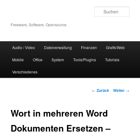
Zum
Inhalt
Such
wechseln
Freeware, Software, Opensource
Hauptmenü
Audio / Video
Dateiverwaltung
Finanzen
Grafik/Web
Mobile
Office
System
Tools/Plugins
Tutorials
Verschiedenes
Beitrags-
←
Zurück
Weiter
→
Navigation
Wort in mehreren Word
Dokumenten Ersetzen –