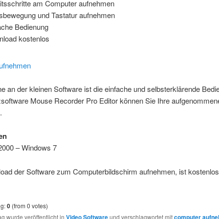
itsschritte am Computer aufnehmen
bewegung und Tastatur aufnehmen
ache Bedienung
load kostenlos
 an der kleinen Software ist die einfache und selbsterklärende Bedi
zsoftware Mouse Recorder Pro Editor können Sie Ihre aufgenommen
.
en
2000 – Windows 7
oad der Software zum Computerbildschirm aufnehmen, ist kostenlos
ng:
0
(from 0 votes)
ag wurde veröffentlicht in
Video Software
und verschlagwortet mit
computer aufn