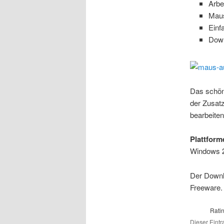
Arbe
Maus
Einf
Down
Das schöne
der Zusat
bearbeiten
Plattform
Windows 
Der Downl
Freeware.
Rati
Dieser Eintr