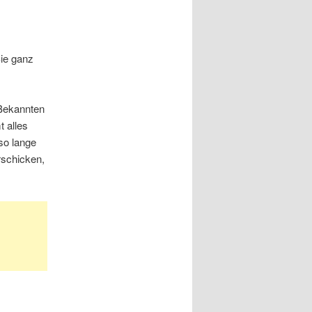
ie ganz
 Bekannten
 alles
so lange
rschicken,