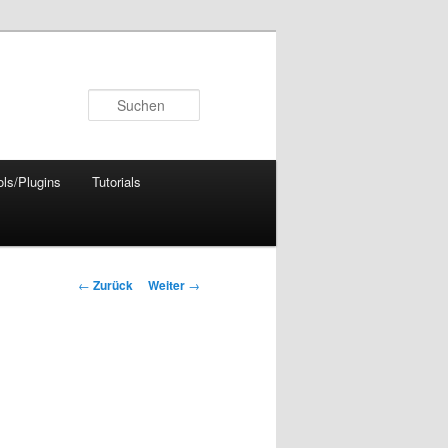
Suchen
ols/Plugins
Tutorials
Beitrags-
←
Zurück
Weiter
→
Navigation