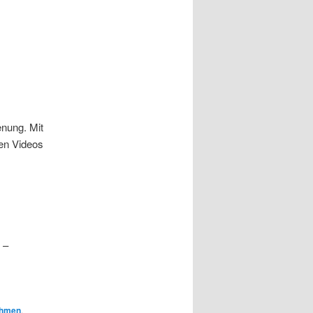
enung. Mit
en Videos
 –
ehmen
,