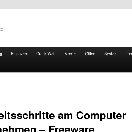
ce
ng
Finanzen
Grafik/Web
Mobile
Office
System
To
eitsschritte am Computer
nehmen – Freeware