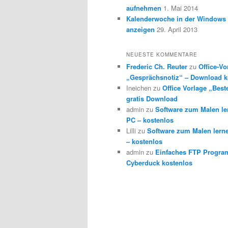
aufnehmen
1. Mai 2014
Kalenderwoche in der Windows 
anzeigen
29. April 2013
NEUESTE KOMMENTARE
Frederic Ch. Reuter
zu
Office-Vo
„Gesprächsnotiz“ – Download k
Ineichen
zu
Office Vorlage „Best
gratis Download
admin
zu
Software zum Malen l
PC – kostenlos
Lilli
zu
Software zum Malen lern
– kostenlos
admin
zu
Einfaches FTP Progra
Cyberduck kostenlos