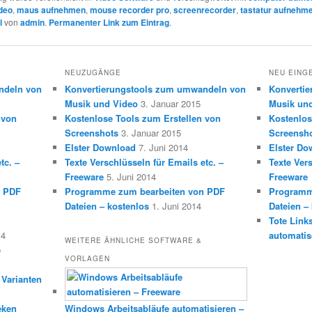
deo
,
maus aufnehmen
,
mouse recorder pro
,
screenrecorder
,
tastatur aufnehm
l
von
admin
.
Permanenter Link zum Eintrag
.
NEUZUGÄNGE
NEU EING
ndeln von
Konvertierungstools zum umwandeln von
Konverti
Musik und Video
3. Januar 2015
Musik un
 von
Kostenlose Tools zum Erstellen von
Kostenlos
Screenshots
3. Januar 2015
Screensh
Elster Download
7. Juni 2014
Elster Do
tc. –
Texte Verschlüsseln für Emails etc. –
Texte Vers
Freeware
5. Juni 2014
Freeware
n PDF
Programme zum bearbeiten von PDF
Programm
Dateien – kostenlos
1. Juni 2014
Dateien –
Tote Link
14
automatis
WEITERE ÄHNLICHE SOFTWARE &
e
VORLAGEN
 Varianten
eken
Windows Arbeitsabläufe automatisieren –