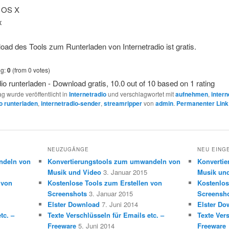
 OS X
x
ad des Tools zum Runterladen von Internetradio ist gratis.
ng:
0
(from 0 votes)
dio runterladen - Download gratis
,
10.0
out of
10
based on
1
rating
ag wurde veröffentlicht in
Internetradio
und verschlagwortet mit
aufnehmen
,
intern
io runterladen
,
internetradio-sender
,
streamripper
von
admin
.
Permanenter Lin
NEUZUGÄNGE
NEU EING
ndeln von
Konvertierungstools zum umwandeln von
Konverti
Musik und Video
3. Januar 2015
Musik un
 von
Kostenlose Tools zum Erstellen von
Kostenlos
Screenshots
3. Januar 2015
Screensh
Elster Download
7. Juni 2014
Elster Do
tc. –
Texte Verschlüsseln für Emails etc. –
Texte Vers
Freeware
5. Juni 2014
Freeware