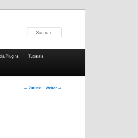
Suchen
ols/Plugins
Tutorials
Beitrags-
←
Zurück
Weiter
→
Navigation