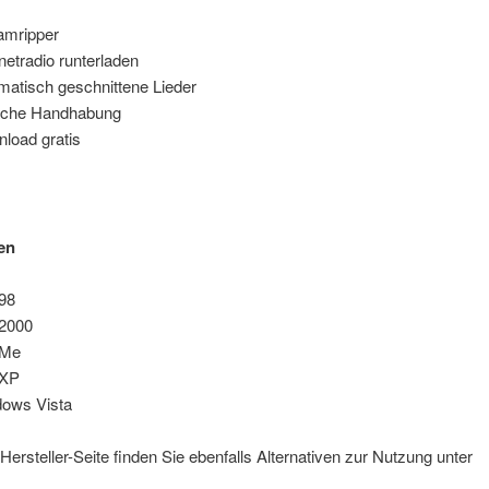
amripper
rnetradio runterladen
matisch geschnittene Lieder
ache Handhabung
load gratis
en
98
2000
 Me
 XP
ows Vista
Hersteller-Seite finden Sie ebenfalls Alternativen zur Nutzung unter