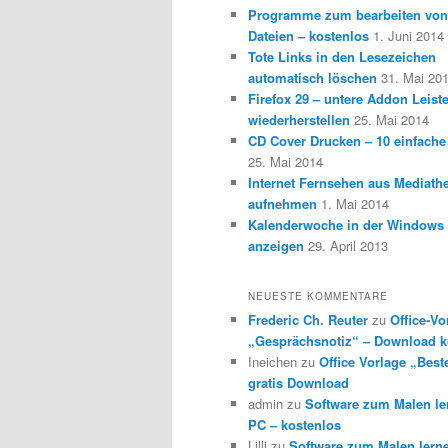
Programme zum bearbeiten vo
Dateien – kostenlos
1. Juni 2014
Tote Links in den Lesezeichen
automatisch löschen
31. Mai 20
Firefox 29 – untere Addon Leist
wiederherstellen
25. Mai 2014
CD Cover Drucken – 10 einfache
25. Mai 2014
Internet Fernsehen aus Mediath
aufnehmen
1. Mai 2014
Kalenderwoche in der Windows 
anzeigen
29. April 2013
NEUESTE KOMMENTARE
Frederic Ch. Reuter
zu
Office-Vo
„Gesprächsnotiz“ – Download k
Ineichen
zu
Office Vorlage „Best
gratis Download
admin
zu
Software zum Malen l
PC – kostenlos
Lilli
zu
Software zum Malen lern