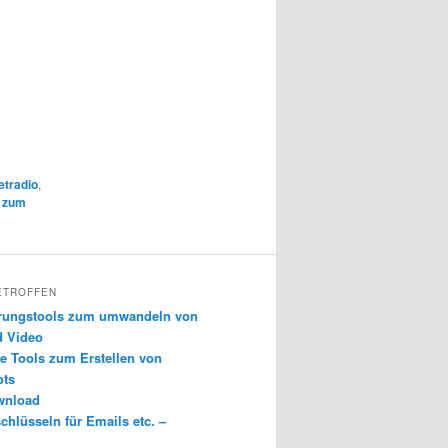
etradio
,
k zum
ETROFFEN
erungstools zum umwandeln von
d Video
e Tools zum Erstellen von
ots
wnload
chlüsseln für Emails etc. –