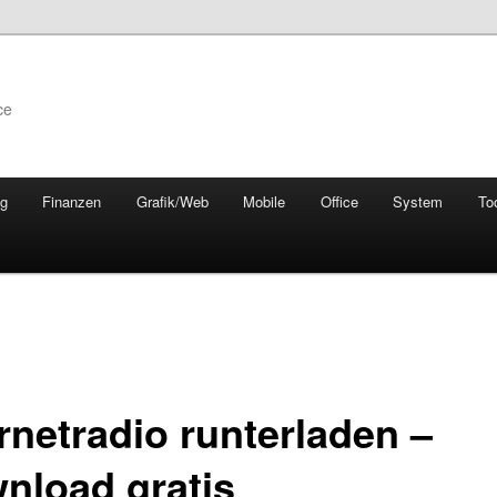
ce
ng
Finanzen
Grafik/Web
Mobile
Office
System
To
rnetradio runterladen –
nload gratis