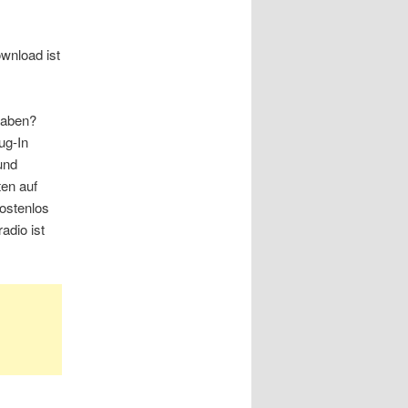
wnload ist
haben?
ug-In
und
ten auf
ostenlos
adio ist