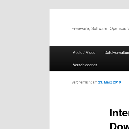
Zum
Inhalt
wechseln
Freeware, Software, Opensour
Hauptmenü
Audio / Video
Dateiverwaltu
Verschiedenes
Veröffentlicht am
23. März 2010
Inte
Dow