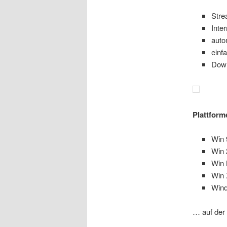
Stre
Inte
auto
einf
Down
Plattform
Win 
Win 
Win
Win
Wind
… auf der 