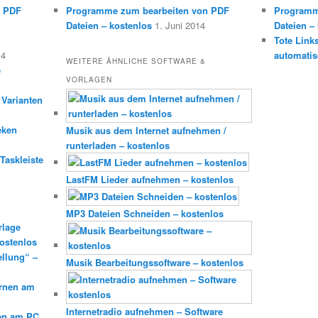
n PDF
Programme zum bearbeiten von PDF
Programm
Dateien – kostenlos
1. Juni 2014
Dateien –
Tote Link
14
automatis
WEITERE ÄHNLICHE SOFTWARE &
e
VORLAGEN
 Varianten
eken
Musik aus dem Internet aufnehmen /
runterladen – kostenlos
Taskleiste
LastFM Lieder aufnehmen – kostenlos
MP3 Dateien Schneiden – kostenlos
rlage
ostenlos
ellung“ –
Musik Bearbeitungssoftware – kostenlos
ernen am
Internetradio aufnehmen – Software
en am PC