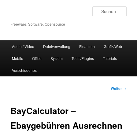
Zum
Inhalt
Such
wechseln
Freeware, Software, Opensource
Hauptmenü
Audio / Video
Dateiverwaltung
Finanzen
Grafik/Web
Mobile
Office
System
Tools/Plugins
Tutorials
Verschiedenes
Beitrags-
Weiter
→
Navigation
BayCalculator –
Ebaygebühren Ausrechnen