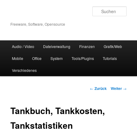
Zum
Inhalt
Such
wechseln
Freeware, Software, Opensource
Hauptmenü
Audio / Video
Dateiverwaltung
Finanzen
Grafik/Web
Mobile
Office
System
Tools/Plugins
Tutorials
Verschiedenes
Beitrags-
←
Zurück
Weiter
→
Navigation
Tankbuch, Tankkosten,
Tankstatistiken