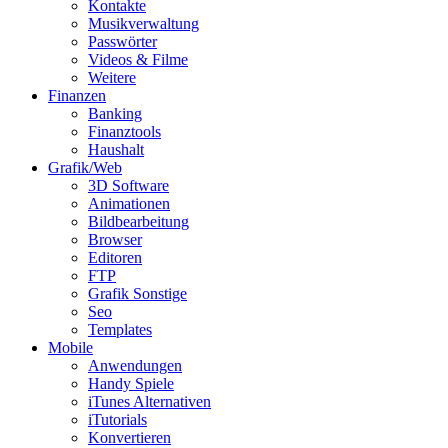
Kontakte
Musikverwaltung
Passwörter
Videos & Filme
Weitere
Finanzen
Banking
Finanztools
Haushalt
Grafik/Web
3D Software
Animationen
Bildbearbeitung
Browser
Editoren
FTP
Grafik Sonstige
Seo
Templates
Mobile
Anwendungen
Handy Spiele
iTunes Alternativen
iTutorials
Konvertieren