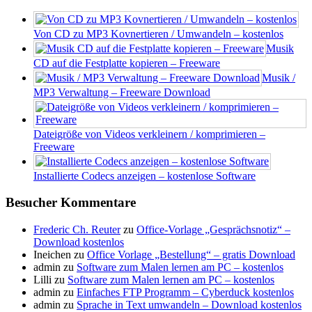
Von CD zu MP3 Kovnertieren / Umwandeln – kostenlos
Musik
CD auf die Festplatte kopieren – Freeware
Musik /
MP3 Verwaltung – Freeware Download
Dateigröße von Videos verkleinern / komprimieren –
Freeware
Installierte Codecs anzeigen – kostenlose Software
Besucher Kommentare
Frederic Ch. Reuter
zu
Office-Vorlage „Gesprächsnotiz“ –
Download kostenlos
Ineichen
zu
Office Vorlage „Bestellung“ – gratis Download
admin
zu
Software zum Malen lernen am PC – kostenlos
Lilli
zu
Software zum Malen lernen am PC – kostenlos
admin
zu
Einfaches FTP Programm – Cyberduck kostenlos
admin
zu
Sprache in Text umwandeln – Download kostenlos