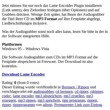
Jetzt müssen Sie nur noch das Lame Encolder Plugin installieren
(Link unten), den Zielordner festlegen (über Optionen) und auf
Grabben drücken. Wenige Zeit später, hat Ihnen der Audiograbber
die Titel Ihrer CD im
MP3 Format
auf Ihre Festplatte abgelegt,
Liedbeschriftungen inclusive.
Was der Audiograbber sonst noch alles kann, lesen Sie bitte in der in
der Software integrierten Hilfe.
Plattformen
Windows 95 – Windows Vista
Die Software Audiograbber zum CDs im MP3 Format auf die
Festplatte abspeichern ist Freeware. Der Download ist also
kostenlos.
Download Lame Encoder
Rating:
0
(from 0 votes)
Dieser Eintrag wurde veröffentlicht in
Brennen / Rippen
und
verschlagwortet mit
audiograbber
,
cd brennen
,
cd ripper
,
cdripper
,
codec
,
lame encoder
,
mp3 abspeichern
,
mp3 erstellen
,
mp3
erzeugen
,
mp3 rippen
,
mp3 speichern
,
ripp programm
,
rippen
,
ripper
,
rippprogramm
von
admin
.
Permanenter Link zum Eintrag
.