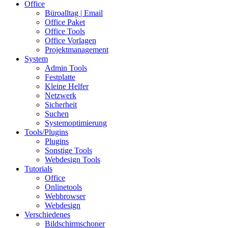
Office
Büroalltag | Email
Office Paket
Office Tools
Office Vorlagen
Projektmanagement
System
Admin Tools
Festplatte
Kleine Helfer
Netzwerk
Sicherheit
Suchen
Systemoptimierung
Tools/Plugins
Plugins
Sonstige Tools
Webdesign Tools
Tutorials
Office
Onlinetools
Webbrowser
Webdesign
Verschiedenes
Bildschirmschoner